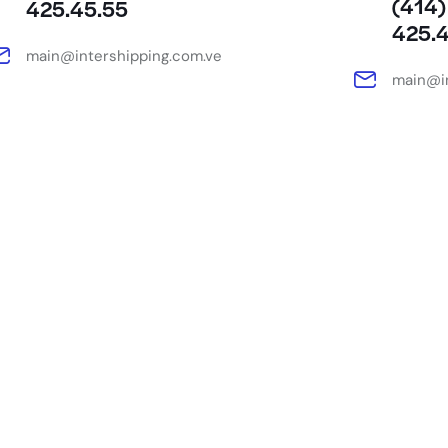
(414)
425.45.55
425.
main@intershipping.com.ve
main@in