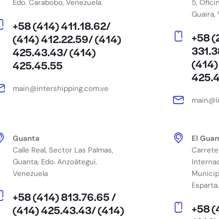
Edo. Carabobo, Venezuela.
5, Ofici
Guaira,
+58 (414) 411.18.62/
+58 (
(414) 412.22.59/ (414)
331.3
425.43.43/ (414)
(414)
425.45.55
425.
main@intershipping.com.ve
main@in
Guanta
El Gua
Calle Real, Sector Las Palmas,
Carrete
Guanta, Edo. Anzoátegui.
Interna
Venezuela
Municip
Esparta
+58 (414) 813.76.65 /
+58 (
(414) 425.43.43/ (414)