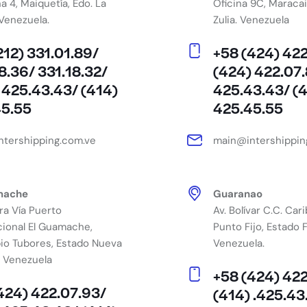
na 4, Maiquetía, Edo. La
Oficina 9C, Maraca
 Venezuela.
Zulia. Venezuela
212) 331.01.89/
+58 (424) 42
8.36/ 331.18.32/
(424) 422.07.
 425.43.43/ (414)
425.43.43/ (
45.55
425.45.55
tershipping.com.ve
main@intershippin
mache
Guaranao
ra Vía Puerto
Av. Bolívar C.C. Cari
cional El Guamache,
Punto Fijo, Estado 
io Tubores, Estado Nueva
Venezuela.
. Venezuela
+58 (424) 42
424) 422.07.93/
(414) .425.43