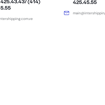
 425.43.43/ (414)
425.45.55
45.55
main@intershippin
tershipping.com.ve