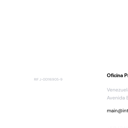
Oficina P
RIF J-00116905-9
Venezuel
Avenida B
main@int