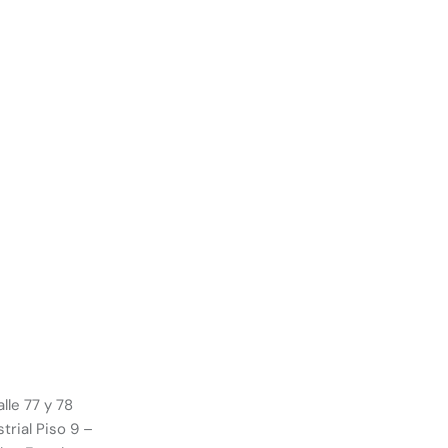
lle 77 y 78
trial Piso 9 –