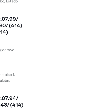
ibo, Estado
2.07.99/
80/ (414)
414)
g.com.ve
be piso 1.
Falcón,
2.07.94/
.43/ (414)