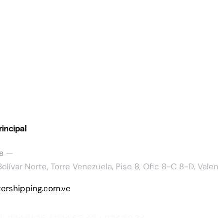
rincipal
a —
olívar Norte, Torre Venezuela, Piso 8, Ofic 8-C 8-D, Val
ershipping.com.ve