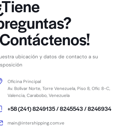
¿Tiene
preguntas?
¡Contáctenos!
uestra ubicación y datos de contacto a su
isposición
Oficina Principal
Av. Bolívar Norte, Torre Venezuela, Piso 8, Ofic 8-C,
Valencia, Carabobo, Venezuela
+58 (241) 8249135 / 8245543 / 8246934
main@intershipping.com.ve